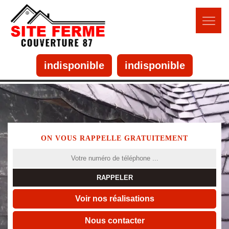
indisponible
indisponible
ON VOUS RAPPELLE GRATUITEMENT
Voir nos réalisations
Nous contacter