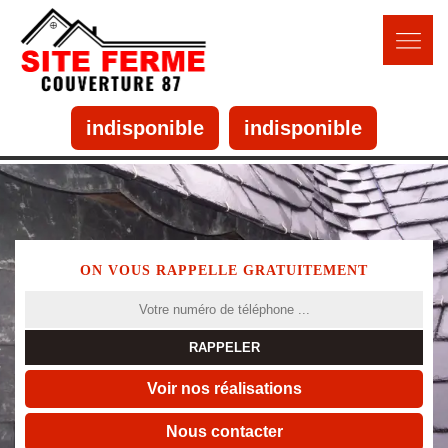
indisponible
indisponible
ON VOUS RAPPELLE GRATUITEMENT
Voir nos réalisations
Nous contacter