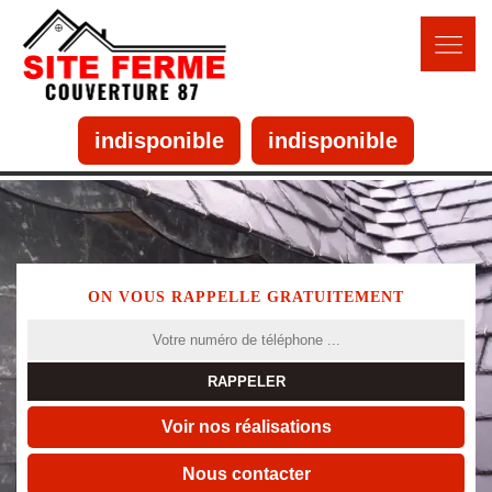
indisponible
indisponible
ON VOUS RAPPELLE GRATUITEMENT
Voir nos réalisations
Nous contacter