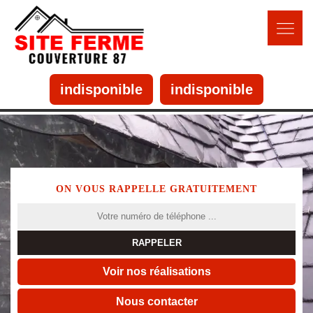
indisponible
indisponible
ON VOUS RAPPELLE GRATUITEMENT
Voir nos réalisations
Nous contacter