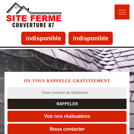
indisponible
indisponible
ON VOUS RAPPELLE GRATUITEMENT
Voir nos réalisations
Nous contacter