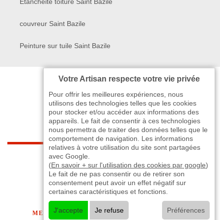
Etanchéité toiture Saint Bazile
couvreur Saint Bazile
Peinture sur tuile Saint Bazile
Votre Artisan respecte votre vie privée
Pour offrir les meilleures expériences, nous
utilisons des technologies telles que les cookies
pour stocker et/ou accéder aux informations des
appareils. Le fait de consentir à ces technologies
nous permettra de traiter des données telles que le
comportement de navigation. Les informations
relatives à votre utilisation du site sont partagées
indisponible
avec Google.
(
En savoir + sur l'utilisation des cookies par google
)
Le fait de ne pas consentir ou de retirer son
-
indisponible
indisponible
>
consentement peut avoir un effet négatif sur
certaines caractéristiques et fonctions.
©2024 - 2026 TOUT DROIT RÉSERVÉ
J'accepte
Je refuse
Préférences
MENTIONS LÉGALES
-
CONTACTEZ-NOUS