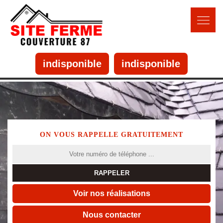
indisponible
indisponible
ON VOUS RAPPELLE GRATUITEMENT
Voir nos réalisations
Nous contacter