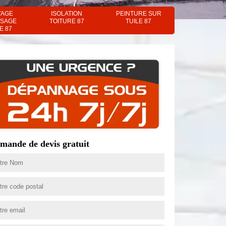
YAGE
ISOLATION
PEINTURE SUR
SAGE
TOITURE 87
TUILE 87
E 87
mande de devis gratuit