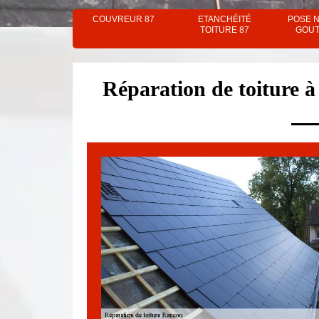
COUVREUR 87
ETANCHÉITÉ
POSE 
TOITURE 87
GOUT
Réparation de toiture à