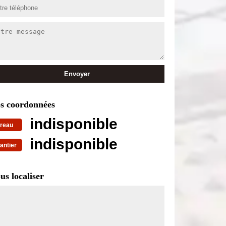
s coordonnées
indisponible
reau
indisponible
antier
us localiser