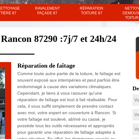
NETTOYAGE
RAVALEMENT
RÉPARATION
NETTO
TIÈRE 87
FAÇADE 87
TOITURE 87
DEMOUS
TOITUR
 Rancon 87290 :7j/7 et 24h/24
Réparation de faîtage
Comme toute autre partie de la toiture, le faîtage est
souvent exposé aux intempéries et peut parfois être
endommagé à cause des variations climatiques.
De
Cependant, je tiens à vous rassurer qu'une
réparation de faîtage est tout à fait réalisable. Pour
cela, il vous suffit simplement de prendre contact
avec moi, votre expert en couverture à Rancon. Si
votre faîtage est soulevé, abîmé ou cassé, je
possède tous les outils nécessaires et appropriés
pour garantir une réparation de faîtage adaptée à
votre situation. En effet, les dommages causés au