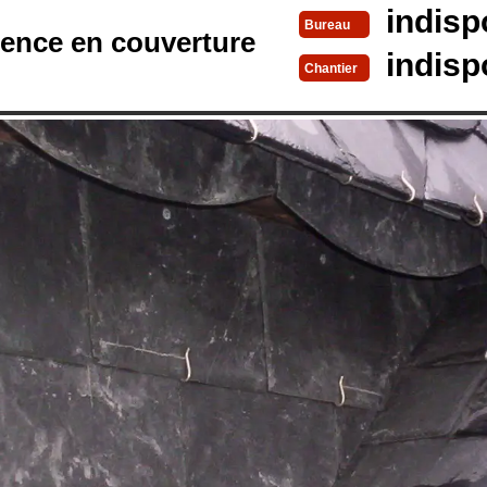
indisp
Bureau
rence en couverture
indisp
Chantier