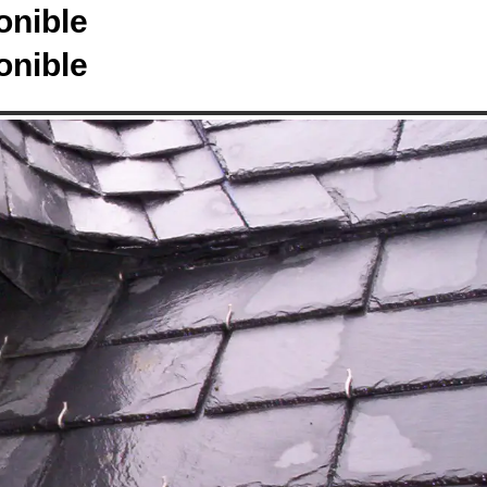
onible
onible