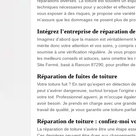
réparations diverses. La toiture est souvent un espac
techniques nécessaires pour y accéder et effectuer 
vous exposer à des risques, je propose une variété de
m'assure que les dommages ne posent plus de pr
Intégrez l'entreprise de réparation de
Imaginez d'abord que la maison est véritablement l
mérite donc votre attention et vos soins, y compris 
soumise à une vérification régulière. Je vous propose
les meilleurs conseils et astuces, sans omettre les 
Site Fermé, basé à Rancon 87290, pour profiter de 
Réparation de fuites de toiture
Votre toiture fuit ? En tant qu'expert en détection de
peut s'avérer dangereuse, surtout lorsque l'origine d
votre toit. Professionnel aguerri, je m'occupe égale
avoir besoin. Je prends en charge avec une grande vi
travail de qualité, je vous garantis une toiture parf
Réparation de toiture : confiez-moi 
La réparation de toiture s'avère être une étape ess
Ces dernières peuvent être dues aux changements c