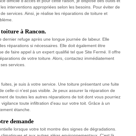
e difficile d'accès et pour cette raison, je dispose des outils et
les interventions appropriées selon les besoins. Pour éviter de
 services. Ainsi, je réalise les réparations de toiture et
oblème.
 toiture à Rancon.
e dernier refuge après une longue journée de labeur. Elle
des réparations si nécessaires. Elle doit également être
 de faire appel à un expert qualifié tel que Site Fermé. Il offre
réparations de votre toiture. Alors, contactez immédiatement
ses services.
 fuites, je suis à votre service. Une toiture présentant une fuite
e celle-ci n'est pas visible. Je peux assurer la réparation de
ment de toutes les autres réparations de toit dont vous pourriez
gilance toute infiltration d'eau sur votre toit. Grâce à un
aitement étanche.
votre demande
entielle lorsque votre toit montre des signes de dégradations.
limatiques et aux autres aléas environnementaux. C'est là