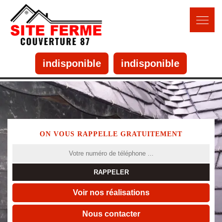
indisponible
indisponible
ON VOUS RAPPELLE GRATUITEMENT
Voir nos réalisations
Nous contacter