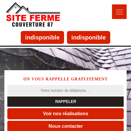
indisponible
indisponible
ON VOUS RAPPELLE GRATUITEMENT
Voir nos réalisations
Nous contacter