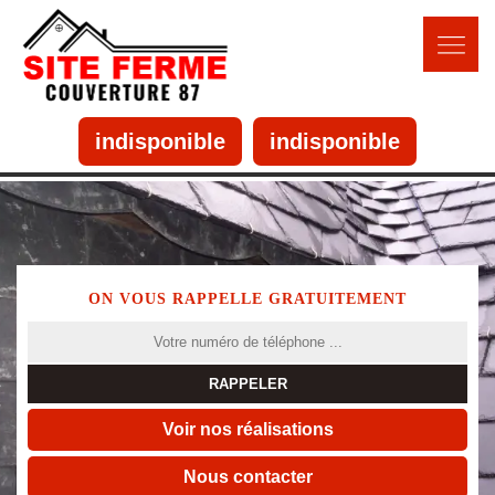
indisponible
indisponible
ON VOUS RAPPELLE GRATUITEMENT
Voir nos réalisations
Nous contacter