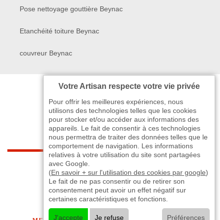
Pose nettoyage gouttière Beynac
Etanchéité toiture Beynac
couvreur Beynac
Votre Artisan respecte votre vie privée
Pour offrir les meilleures expériences, nous
utilisons des technologies telles que les cookies
pour stocker et/ou accéder aux informations des
appareils. Le fait de consentir à ces technologies
nous permettra de traiter des données telles que le
comportement de navigation. Les informations
relatives à votre utilisation du site sont partagées
indisponible
avec Google.
(
En savoir + sur l'utilisation des cookies par google
)
Le fait de ne pas consentir ou de retirer son
-
indisponible
indisponible
>
consentement peut avoir un effet négatif sur
certaines caractéristiques et fonctions.
©2024 - 2026 TOUT DROIT RÉSERVÉ
J'accepte
Je refuse
Préférences