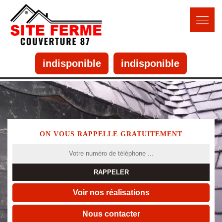
indisponible
indisponible
ON VOUS RAPPELLE GRATUITEMENT
Voir nos réalisations
Nous contacter