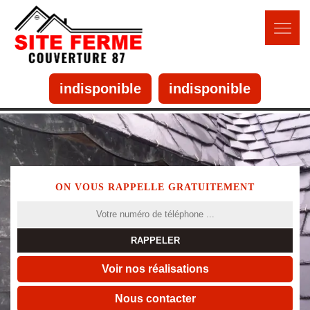
indisponible
indisponible
ON VOUS RAPPELLE GRATUITEMENT
Voir nos réalisations
Nous contacter