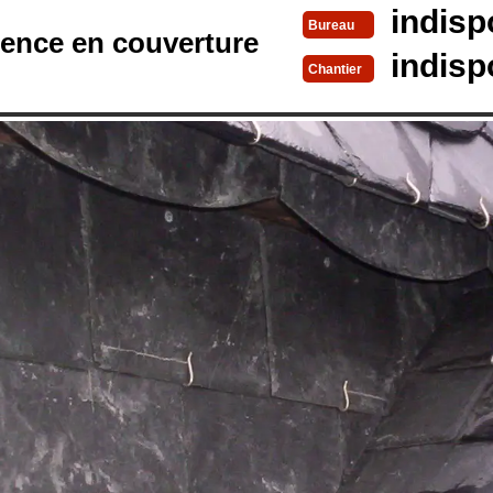
indisp
Bureau
rence en couverture
indisp
Chantier