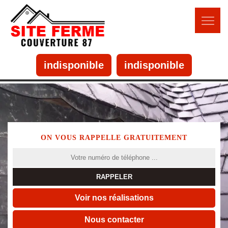
indisponible
indisponible
ON VOUS RAPPELLE GRATUITEMENT
Voir nos réalisations
Nous contacter