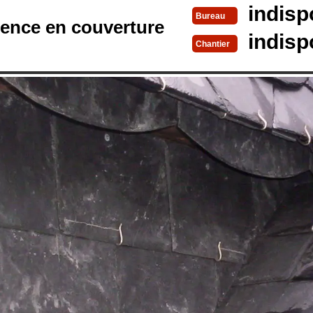
indisp
Bureau
rence en couverture
indisp
Chantier