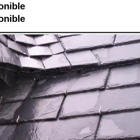
onible
onible