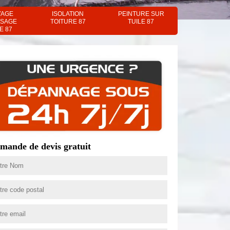
YAGE
ISOLATION
PEINTURE SUR
SAGE
TOITURE 87
TUILE 87
E 87
mande de devis gratuit