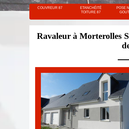
COUVREUR 87
ETANCHÉITÉ
POSE 
TOITURE 87
GOUT
Ravaleur à Morterolles
d