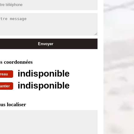
s coordonnées
indisponible
reau
indisponible
antier
us localiser