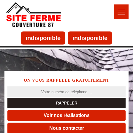
indisponible
indisponible
ON VOUS RAPPELLE GRATUITEMENT
Voir nos réalisations
Nous contacter