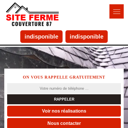
indisponible
indisponible
ON VOUS RAPPELLE GRATUITEMENT
Voir nos réalisations
Nous contacter