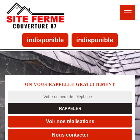
indisponible
indisponible
ON VOUS RAPPELLE GRATUITEMENT
Voir nos réalisations
Nous contacter