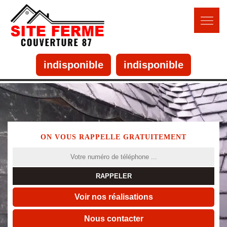
indisponible
indisponible
ON VOUS RAPPELLE GRATUITEMENT
Voir nos réalisations
Nous contacter