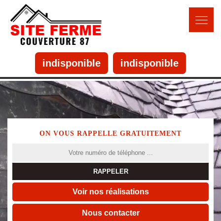
indisponible
indisponible
ON VOUS RAPPELLE GRATUITEMENT
Voir nos réalisations
Nous contacter