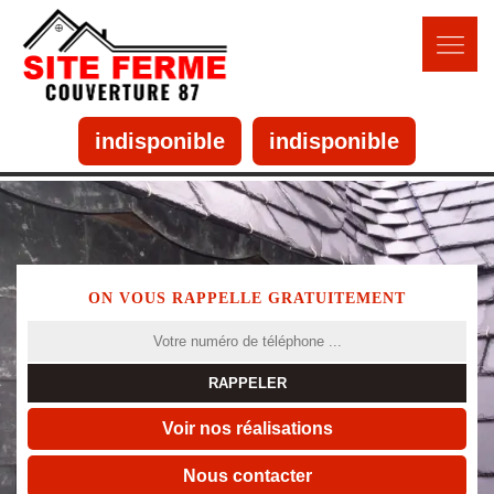
indisponible
indisponible
ON VOUS RAPPELLE GRATUITEMENT
Voir nos réalisations
Nous contacter