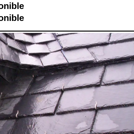
onible
onible