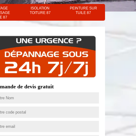
YAGE
ISOLATION
PEINTURE SUR
SAGE
TOITURE 87
TUILE 87
E 87
mande de devis gratuit