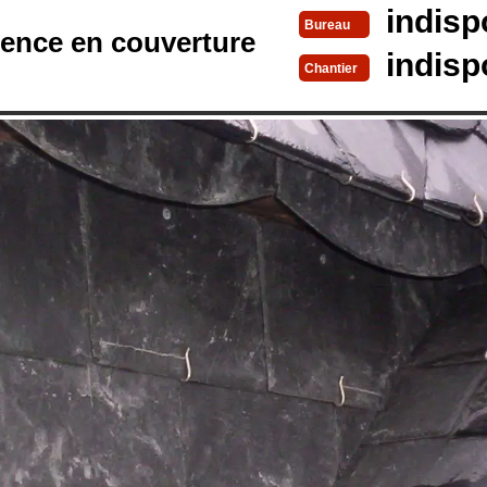
indisp
Bureau
rence en couverture
indisp
Chantier