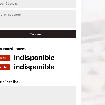
s coordonnées
indisponible
reau
indisponible
antier
us localiser