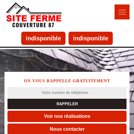
indisponible
indisponible
ON VOUS RAPPELLE GRATUITEMENT
Voir nos réalisations
Nous contacter