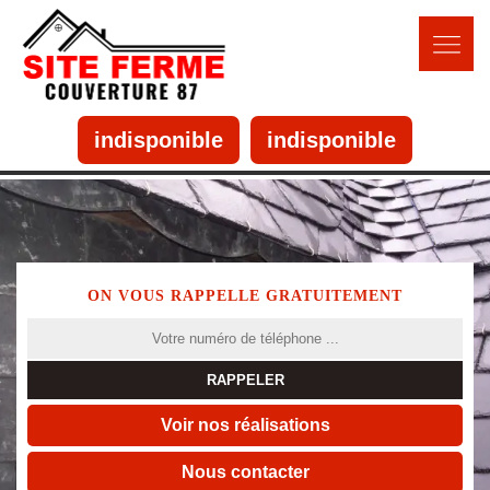
indisponible
indisponible
ON VOUS RAPPELLE GRATUITEMENT
Voir nos réalisations
Nous contacter