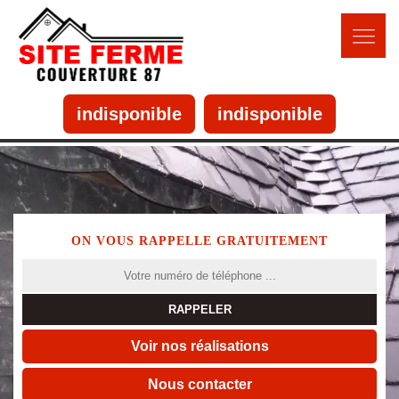
indisponible
indisponible
ON VOUS RAPPELLE GRATUITEMENT
Voir nos réalisations
Nous contacter