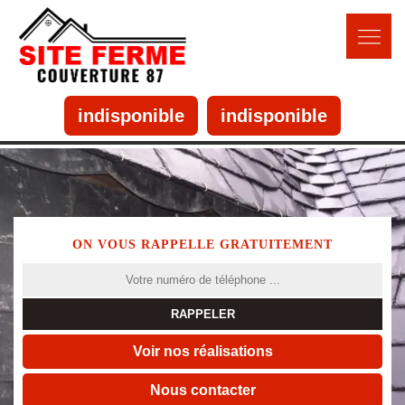
indisponible
indisponible
ON VOUS RAPPELLE GRATUITEMENT
Voir nos réalisations
Nous contacter