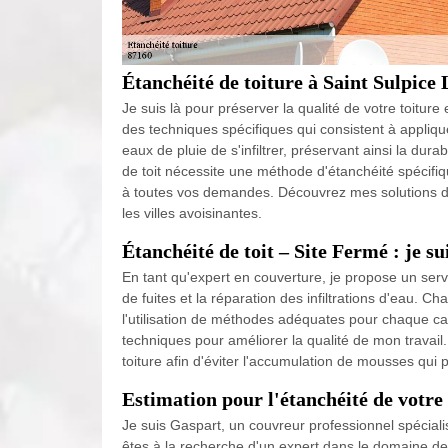
Étanchéité de toiture à Saint Sulpice L
Je suis là pour préserver la qualité de votre toitur
des techniques spécifiques qui consistent à appliq
eaux de pluie de s'infiltrer, préservant ainsi la dura
de toit nécessite une méthode d'étanchéité spécifiq
à toutes vos demandes. Découvrez mes solutions déd
les villes avoisinantes.
Étanchéité de toit – Site Fermé : je su
En tant qu'expert en couverture, je propose un servi
de fuites et la réparation des infiltrations d'eau. C
l'utilisation de méthodes adéquates pour chaque c
techniques pour améliorer la qualité de mon travail
toiture afin d'éviter l'accumulation de mousses qui
Estimation pour l'étanchéité de votre 
Je suis Gaspart, un couvreur professionnel spécialis
êtes à la recherche d'un expert dans le domaine de la