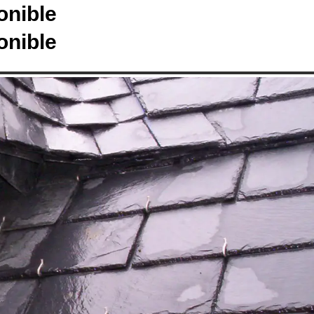
onible
onible