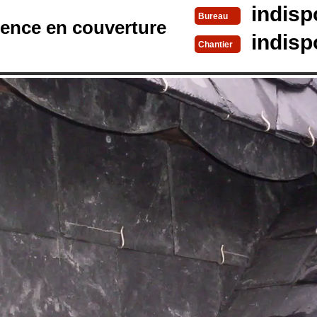
indisp
Bureau
rence en couverture
indisp
Chantier