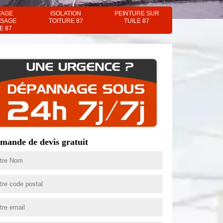
YAGE
ISOLATION
PEINTURE SUR
SAGE
TOITURE 87
TUILE 87
E 87
mande de devis gratuit