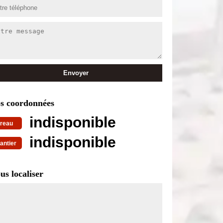
s coordonnées
indisponible
reau
indisponible
antier
us localiser