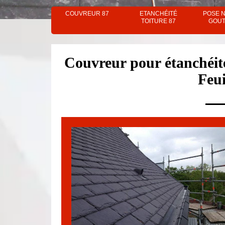
COUVREUR 87
ETANCHÉITÉ
POSE 
TOITURE 87
GOUT
Couvreur pour étanchéité
Feui