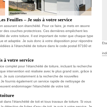
es Feuilles – Je suis à votre service
e en assurant son étanchéité. Pour ce faire, je mets en œuvre
uer des couches protectrices. Ces dernières empêchent les
bilité de votre toiture. Il est important de noter que chaque type
ue et adaptée. Je suis donc à votre disposition pour répondre
Eta
iées à l'étanchéité de toiture dans le code postal 87160 et
ind
is à votre service
ce complet pour l'étanchéité de toiture, incluant la recherche
haque intervention est réalisée avec le plus grand soin, grâce à
as. Je suis constamment à la recherche de nouvelles
. Je fournis également un service rapide de nettoyage de
 peuvent endommager l'étanchéité de votre toit.
toiture
é dans l'étanchéité de toit et tous travaux de toiture. Si vous
 détection de fuites d'eau de toit, je suis à votre service. Je