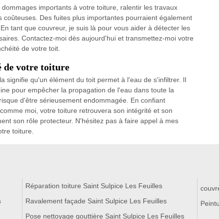
 dommages importants à votre toiture, ralentir les travaux
es coûteuses. Des fuites plus importantes pourraient également
n tant que couvreur, je suis là pour vous aider à détecter les
cessaires. Contactez-moi dès aujourd'hui et transmettez-moi votre
héité de votre toit.
 de votre toiture
 signifie qu'un élément du toit permet à l'eau de s'infiltrer. Il
gine pour empêcher la propagation de l'eau dans toute la
e risque d'être sérieusement endommagée. En confiant
l comme moi, votre toiture retrouvera son intégrité et son
ment son rôle protecteur. N'hésitez pas à faire appel à mes
tre toiture.
Réparation toiture Saint Sulpice Les Feuilles
couvr
s
Ravalement façade Saint Sulpice Les Feuilles
Peintu
Pose nettoyage gouttière Saint Sulpice Les Feuilles