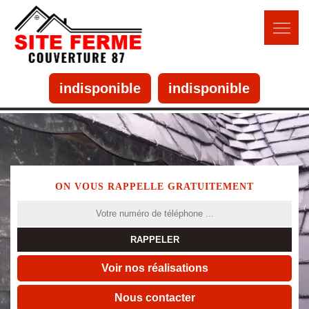
indisponible
indisponible
ON VOUS RAPPELLE GRATUITEMENT
Voir nos réalisations
Nous contacter