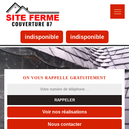
indisponible
indisponible
ON VOUS RAPPELLE GRATUITEMENT
Voir nos réalisations
Nous contacter