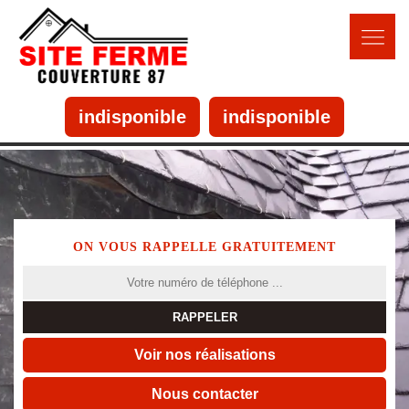
indisponible
indisponible
ON VOUS RAPPELLE GRATUITEMENT
Voir nos réalisations
Nous contacter