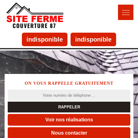
indisponible
indisponible
ON VOUS RAPPELLE GRATUITEMENT
Voir nos réalisations
Nous contacter