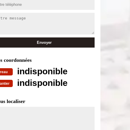
s coordonnées
indisponible
reau
indisponible
antier
us localiser