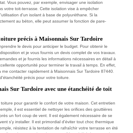
bitat. Vous pouvez, par exemple, envisager une isolation
s votre toit-terrasse. Cette isolation vise à empêcher
l'utilisation d'un isolant à base de polyuréthane. Si la
tement au béton, elle peut assumer la fonction de pare-
toiture précis à Maisonnais Sur Tardoire
omprendre le devis pour anticiper le budget. Pour obtenir le
e disposition et je vous fournis un devis complet de vos travaux.
emandes et je fournis les informations nécessaires en détail à
xcellente opportunité pour terminer le travail à temps. En effet,
s à me contacter rapidement à Maisonnais Sur Tardoire 87440.
d'étanchéité précis pour votre toiture.
ais Sur Tardoire avec une étanchéité de toit
a toiture pour garantir le confort de votre maison. Cet entretien
mple, il est essentiel de nettoyer les orifices des gouttières
près un fort coup de vent. Il est également nécessaire de se
 s'y installer. Il est primordial d'éviter tout choc thermique
xemple, résistez à la tentation de rafraîchir votre terrasse en été