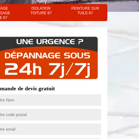
YAGE
ISOLATION
PEINTURE SUR
SAGE
TOITURE 87
TUILE 87
E 87
mande de devis gratuit