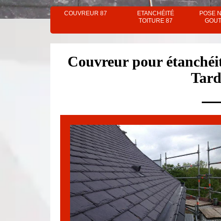
COUVREUR 87
ETANCHÉITÉ
POSE 
TOITURE 87
GOUT
Couvreur pour étanchéit
Tard