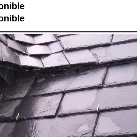
onible
onible