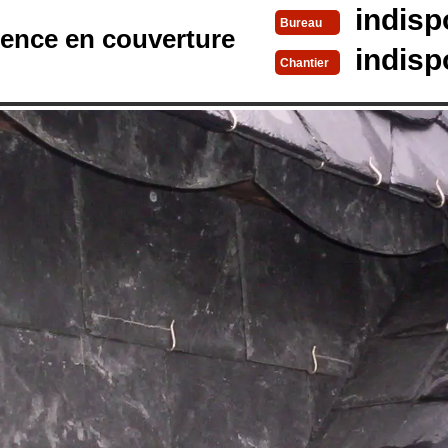
indisp
Bureau
rence en couverture
indisp
Chantier