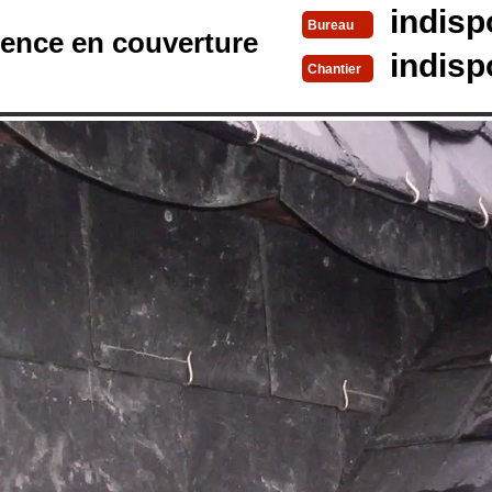
indisp
Bureau
rence en couverture
indisp
Chantier