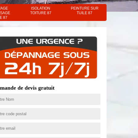
YAGE
ISOLATION
PEINTURE SUR
SAGE
TOITURE 87
TUILE 87
E 87
mande de devis gratuit