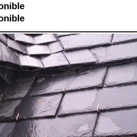
onible
onible