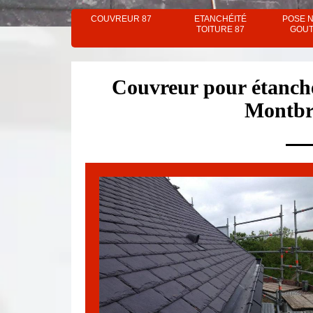
COUVREUR 87
ETANCHÉITÉ
POSE 
TOITURE 87
GOUT
Couvreur pour étanché
Montbr