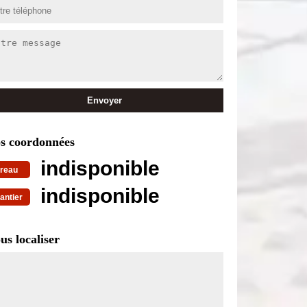
s coordonnées
indisponible
reau
indisponible
antier
us localiser