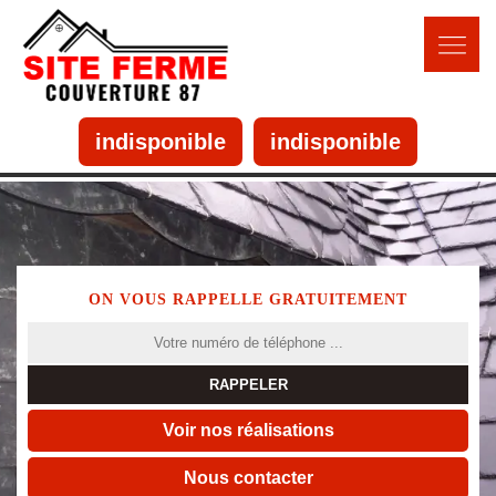
indisponible
indisponible
ON VOUS RAPPELLE GRATUITEMENT
Voir nos réalisations
Nous contacter