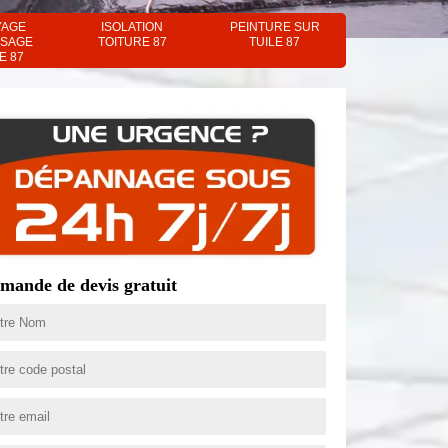
YAGE
ISOLATION
PEINTURE SUR
SAGE
TOITURE 87
TUILE 87
E 87
mande de devis gratuit