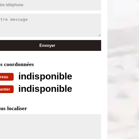
s coordonnées
indisponible
reau
indisponible
antier
us localiser