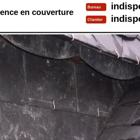
indisp
Bureau
rence en couverture
indisp
Chantier