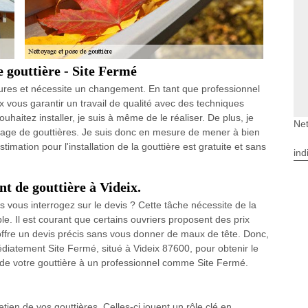
e gouttière - Site Fermé
sures et nécessite un changement. En tant que professionnel
ux vous garantir un travail de qualité avec des techniques
uhaitez installer, je suis à même de le réaliser. De plus, je
Net
yage de gouttières. Je suis donc en mesure de mener à bien
estimation pour l'installation de la gouttière est gratuite et sans
ind
t de gouttière à Videix.
 vous interrogez sur le devis ? Cette tâche nécessite de la
ble. Il est courant que certains ouvriers proposent des prix
ffre un devis précis sans vous donner de maux de tête. Donc,
iatement Site Fermé, situé à Videix 87600, pour obtenir le
 de votre gouttière à un professionnel comme Site Fermé.
tien de vos gouttières. Celles-ci jouent un rôle clé en