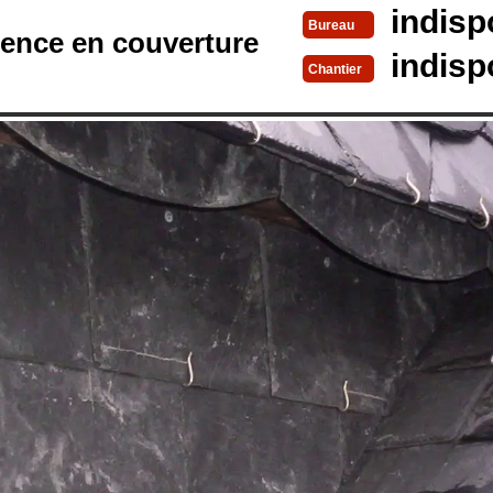
indisp
Bureau
rence en couverture
indisp
Chantier