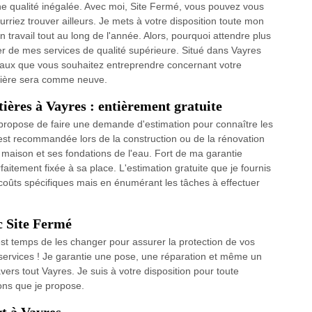
une qualité inégalée. Avec moi, Site Fermé, vous pouvez vous
rriez trouver ailleurs. Je mets à votre disposition toute mon
n travail tout au long de l'année. Alors, pourquoi attendre plus
r de mes services de qualité supérieure. Situé dans Vayres
ravaux que vous souhaitez entreprendre concernant votre
ttière sera comme neuve.
tières à Vayres : entièrement gratuite
s propose de faire une demande d'estimation pour connaître les
es est recommandée lors de la construction ou de la rénovation
a maison et ses fondations de l'eau. Fort de ma garantie
rfaitement fixée à sa place. L'estimation gratuite que je fournis
 coûts spécifiques mais en énumérant les tâches à effectuer
ec Site Fermé
est temps de les changer pour assurer la protection de vos
 services ! Je garantie une pose, une réparation et même un
avers tout Vayres. Je suis à votre disposition pour toute
ons que je propose.
t à Vayres