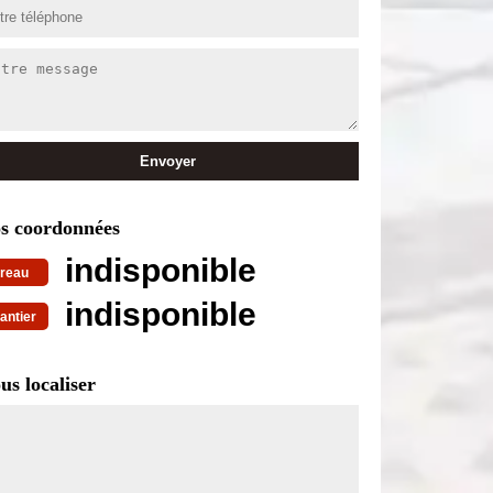
s coordonnées
indisponible
reau
indisponible
antier
us localiser