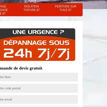
YAGE
ISOLATION
PEINTURE SUR
SAGE
TOITURE 87
TUILE 87
E 87
mande de devis gratuit