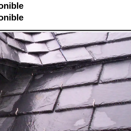
onible
onible