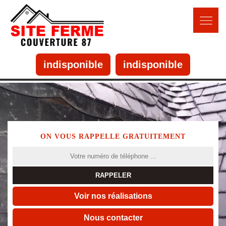
indisponible
indisponible
ON VOUS RAPPELLE GRATUITEMENT
Voir nos réalisations
Nous contacter