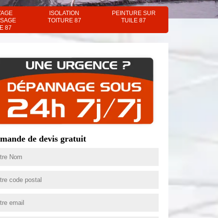
YAGE
ISOLATION
PEINTURE SUR
SAGE
TOITURE 87
TUILE 87
E 87
mande de devis gratuit