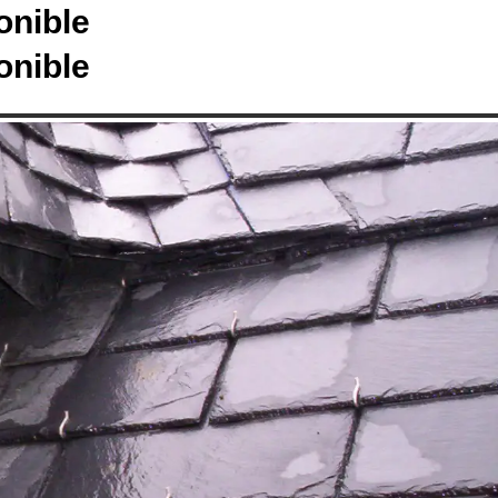
onible
onible