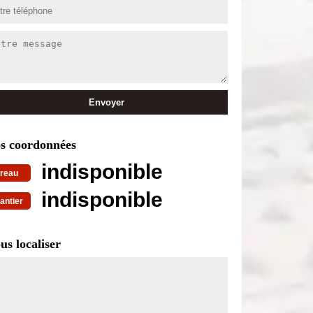
s coordonnées
indisponible
reau
indisponible
antier
us localiser