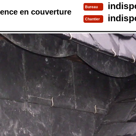
indisp
Bureau
rence en couverture
indisp
Chantier