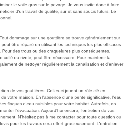
liminer le voile gras sur le pavage. Je vous invite donc à faire
ficier d'un travail de qualité, sûr et sans soucis futurs. Le
ionnel.
? Tout dommage sur une gouttière se trouve généralement sur
eut être réparé en utilisant les techniques les plus efficaces
. Pour des trous ou des craquelures plus conséquentes,
re collé ou riveté, peut être nécessaire. Pour maintenir la
également de nettoyer régulièrement la canalisation et d'enlever
tien de vos gouttières. Celles-ci jouent un rôle clé en
n de votre maison. En l'absence d'une pente significative, l'eau
es flaques d'eau nuisibles pour votre habitat. Autrefois, on
menter l'évacuation. Aujourd'hui encore, l'entretien de vos
ionnement. N'hésitez pas à me contacter pour toute question ou
evis pour les travaux sera offert gracieusement. L'entretien