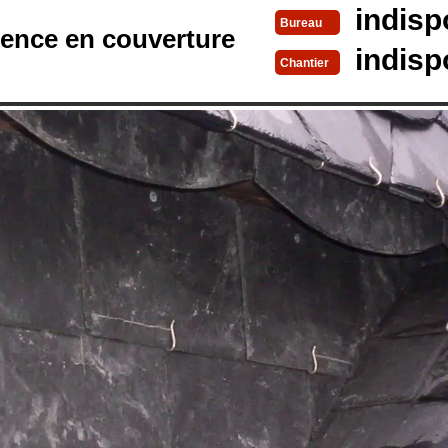
indisp
Bureau
rence en couverture
indisp
Chantier