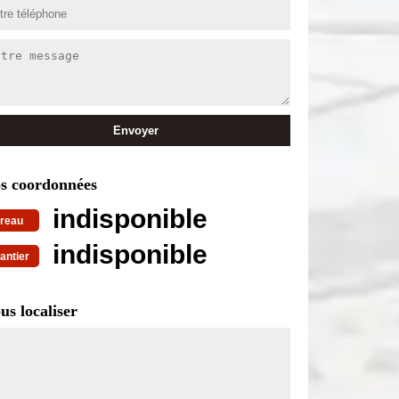
s coordonnées
indisponible
reau
indisponible
antier
us localiser