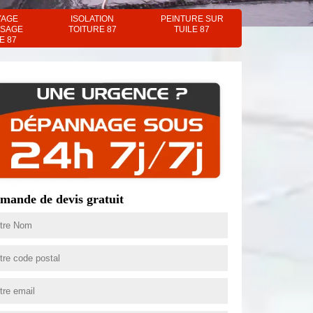
YAGE
ISOLATION
PEINTURE SUR
SAGE
TOITURE 87
TUILE 87
E 87
mande de devis gratuit