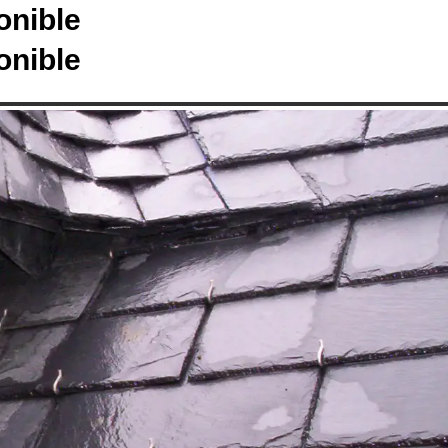
onible
onible