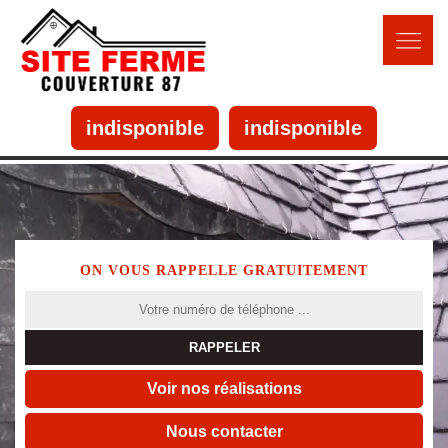
indisponible
indisponible
ON VOUS RAPPELLE GRATUITEMENT
Voir nos réalisations
Nous contacter