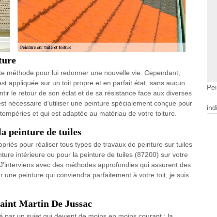
ture
nte méthode pour lui redonner une nouvelle vie. Cependant,
est appliquée sur un toit propre et en parfait état, sans aucun
Pei
ntir le retour de son éclat et de sa résistance face aux diverses
l est nécessaire d'utiliser une peinture spécialement conçue pour
ind
ntempéries et qui est adaptée au matériau de votre toiture.
a peinture de tuiles
opriés pour réaliser tous types de travaux de peinture sur tuiles
ure intérieure ou pour la peinture de tuiles (87200) sur votre
é. J'interviens avec des méthodes approfondies qui assurent des
r une peinture qui conviendra parfaitement à votre toit, je suis
Saint Martin De Jussac
né par un sujet qui devient de moins en moins courant : la