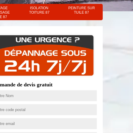
YAGE
ISOLATION
PEINTURE SUR
SAGE
TOITURE 87
TUILE 87
E 87
mande de devis gratuit