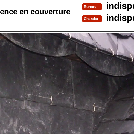
indisp
Bureau
rence en couverture
indisp
Chantier