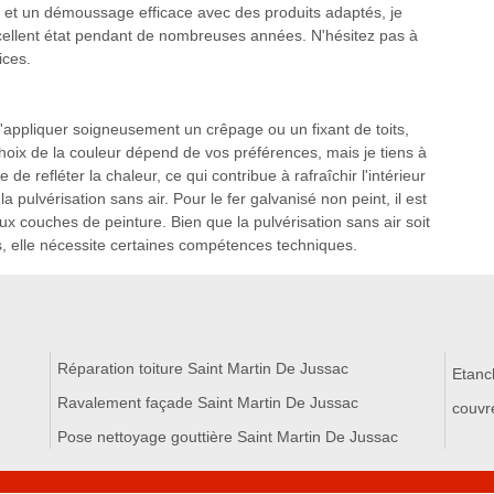
né et un démoussage efficace avec des produits adaptés, je
xcellent état pendant de nombreuses années. N'hésitez pas à
ices.
appliquer soigneusement un crêpage ou un fixant de toits,
hoix de la couleur dépend de vos préférences, mais je tiens à
 de refléter la chaleur, ce qui contribue à rafraîchir l'intérieur
la pulvérisation sans air. Pour le fer galvanisé non peint, il est
x couches de peinture. Bien que la pulvérisation sans air soit
ts, elle nécessite certaines compétences techniques.
Réparation toiture Saint Martin De Jussac
Etanc
Ravalement façade Saint Martin De Jussac
couvr
Pose nettoyage gouttière Saint Martin De Jussac