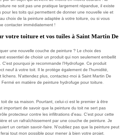
toiture ne soit pas une pratique largement répandue, il existe
 pour les toits qui permettent de donner une nouvelle vie et
 au choix de la peinture adaptée à votre toiture, ou si vous
 me contacter immédiatement !
 votre toiture et vos tuiles à Saint Martin De
liquer une nouvelle couche de peinture ? Le choix des
l est essentiel de choisir un produit qui non seulement embellit
e. C'est pourquoi je recommande l'Hydrofuge. Ce produit
 neuf à votre toit. Il le protège également de l'humidité,
 lichens. N'attendez plus, contactez-moi à Saint Martin De
e Fermé en matière de peinture hydrofuge pour toiture.
toit de sa maison. Pourtant, celui-ci est le premier à être
st important de savoir que la peinture du toit ne sert pas
ôle protecteur contre les infiltrations d'eau. C'est pour cette
lière et un rafraîchissement par une couche de peinture. Je
quiert un certain savoir-faire. N'oubliez pas que la peinture peut
e ferai tout mon possible pour mener à bien votre projet.