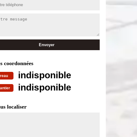
s coordonnées
indisponible
reau
indisponible
antier
us localiser