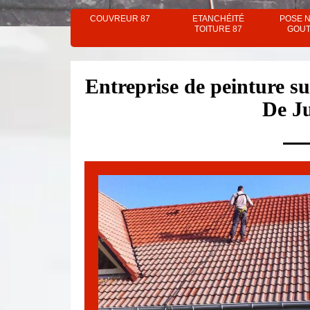
COUVREUR 87
ETANCHÉITÉ
POSE 
TOITURE 87
GOUT
Entreprise de peinture sur
De J