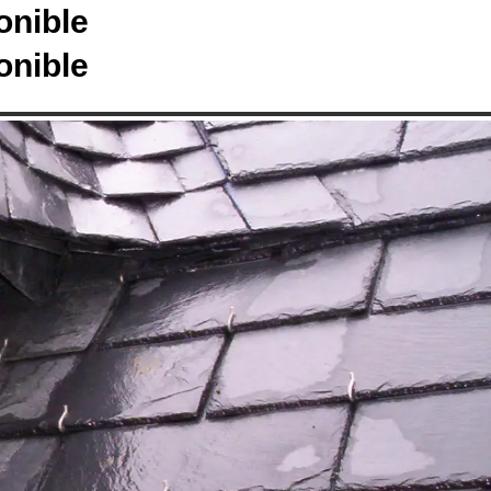
onible
onible