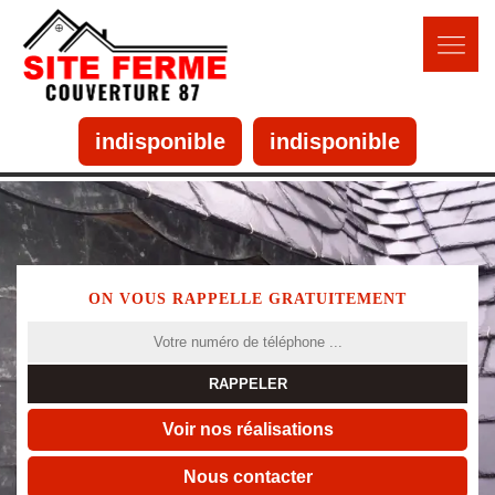
indisponible
indisponible
ON VOUS RAPPELLE GRATUITEMENT
Voir nos réalisations
Nous contacter