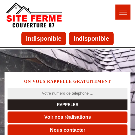
indisponible
indisponible
ON VOUS RAPPELLE GRATUITEMENT
Voir nos réalisations
Nous contacter