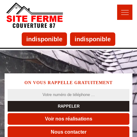
indisponible
indisponible
ON VOUS RAPPELLE GRATUITEMENT
Voir nos réalisations
Nous contacter