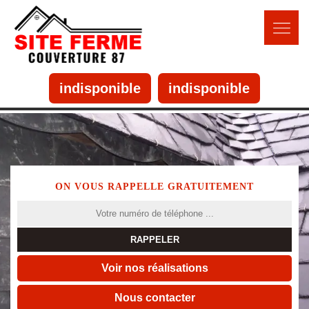
indisponible
indisponible
ON VOUS RAPPELLE GRATUITEMENT
Voir nos réalisations
Nous contacter