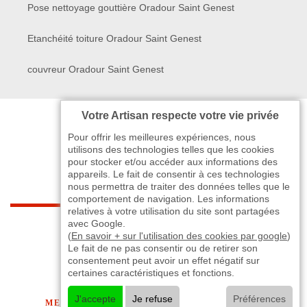
Pose nettoyage gouttière Oradour Saint Genest
Etanchéité toiture Oradour Saint Genest
couvreur Oradour Saint Genest
Votre Artisan respecte votre vie privée
Pour offrir les meilleures expériences, nous
utilisons des technologies telles que les cookies
pour stocker et/ou accéder aux informations des
appareils. Le fait de consentir à ces technologies
nous permettra de traiter des données telles que le
comportement de navigation. Les informations
relatives à votre utilisation du site sont partagées
indisponible
avec Google.
(
En savoir + sur l'utilisation des cookies par google
)
Le fait de ne pas consentir ou de retirer son
-
indisponible
indisponible
>
consentement peut avoir un effet négatif sur
certaines caractéristiques et fonctions.
©2024 - 2026 TOUT DROIT RÉSERVÉ
J'accepte
Je refuse
Préférences
MENTIONS LÉGALES
-
CONTACTEZ-NOUS