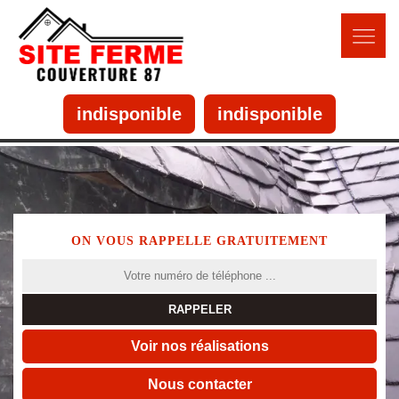
indisponible
indisponible
ON VOUS RAPPELLE GRATUITEMENT
Voir nos réalisations
Nous contacter