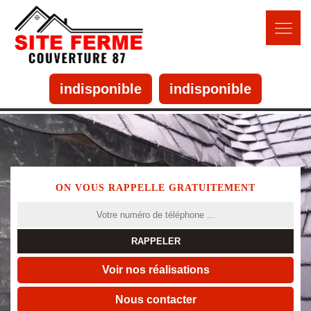
indisponible
indisponible
ON VOUS RAPPELLE GRATUITEMENT
Voir nos réalisations
Nous contacter