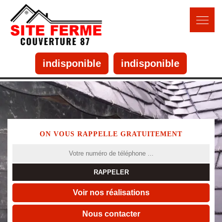
indisponible
indisponible
ON VOUS RAPPELLE GRATUITEMENT
Voir nos réalisations
Nous contacter