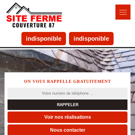
indisponible
indisponible
ON VOUS RAPPELLE GRATUITEMENT
Voir nos réalisations
Nous contacter