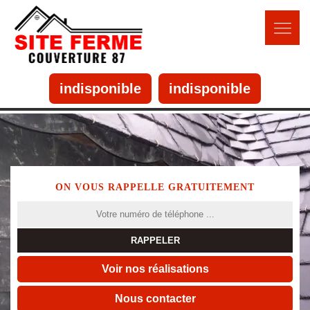
indisponible
indisponible
ON VOUS RAPPELLE GRATUITEMENT
Voir nos réalisations
Nous contacter